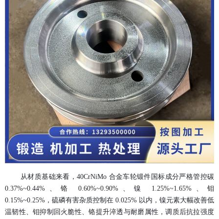
从材质基础来看，
40CrNiMo 合金车轮锻件
国标成分严格管控碳
0.37%~0.44%、铬 0.60%~0.90%、镍 1.25%~1.65%、钼
0.15%~0.25%，硫磷有害杂质控制在 0.025% 以内，镍元素大幅改善低
温韧性、钼抑制回火脆性、铬提升淬透与耐磨属性，调质后抗拉强度