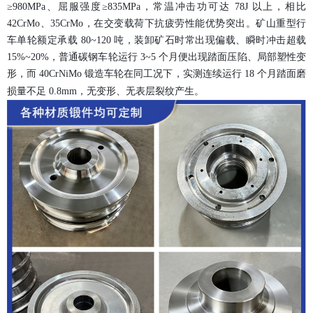
≥980MPa、屈服强度≥835MPa，常温冲击功可达 78J 以上，相比
42CrMo、35CrMo，在交变载荷下抗疲劳性能优势突出。矿山重型行
车单轮额定承载 80~120 吨，装卸矿石时常出现偏载、瞬时冲击超载
15%~20%，普通碳钢车轮运行 3~5 个月便出现踏面压陷、局部塑性变
形，而 40CrNiMo 锻造车轮在同工况下，实测连续运行 18 个月踏面磨
损量不足 0.8mm，无变形、无表层裂纹产生。