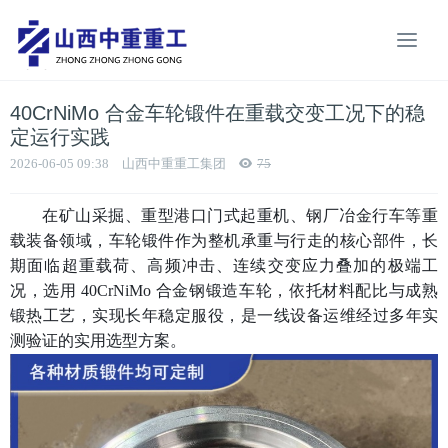
40CrNiMo 合金车轮锻件在重载交变工况下的稳
定运行实践
2026-06-05 09:38
山西中重重工集团
75
在矿山采掘、重型港口门式起重机、钢厂冶金行车等重
载装备领域，车轮锻件作为整机承重与行走的核心部件，长
期面临超重载荷、高频冲击、连续交变应力叠加的极端工
况，选用
40CrNiMo 合金钢锻造车轮，依托材料配比与成熟
锻热工艺，实现长年稳定服役，是一线设备运维经过多年实
测验证的实用选型方案。