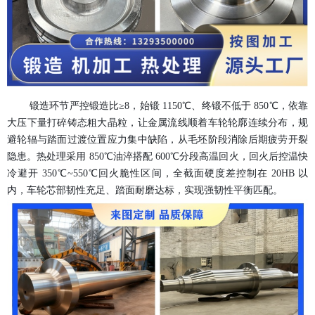
锻造环节严控锻造比
≥8，始锻 1150℃、终锻不低于 850℃，依靠
大压下量打碎铸态粗大晶粒，让金属流线顺着车轮轮廓连续分布，规
避轮辐与踏面过渡位置应力集中缺陷，从毛坯阶段消除后期疲劳开裂
隐患。热处理采用 850℃油淬搭配 600℃分段高温回火，回火后控温快
冷避开 350℃~550℃回火脆性区间，全截面硬度差控制在 20HB 以
内，车轮芯部韧性充足、踏面耐磨达标，实现强韧性平衡匹配。