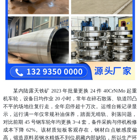
某内陆露天铁矿
2023 年批量更换 24 件 40CrNiMo 起重
机车轮，设备日均作业 20 小时，常年在碎石散落、轨道凹凸
不平的场地往复行走，全年启停超十万次。运维台账记录显
示，运行满一年仅常规补油保养，踏面无啃轨、剥落问题，
对比前期 45 号钢车轮年均更换 3~4 套，备件采购与停机检修
成本下降 62%。该材质短板客观存在，钢材白点敏感度偏
高，锻造原料若钢水精炼不到位易藏内部缺陷，所以生产环