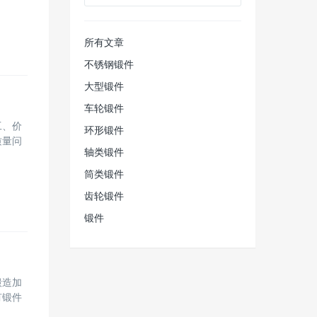
所有文章
不锈钢锻件
大型锻件
车轮锻件
工、价
环形锻件
质量问
轴类锻件
筒类锻件
齿轮锻件
锻件
锻造加
有锻件