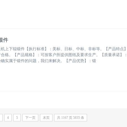
锻件
板机上下辊锻件【执行标准】：美标、日标、中标、非标等。【产品特点
寸合格。【产品规格】：可按客户所提供图纸及要求生产。【质量承诺】
验确实属于锻件的问题，我们来解决。【产品优势】：锻
4
5
下一页
末页
共
1167
页
5835
条