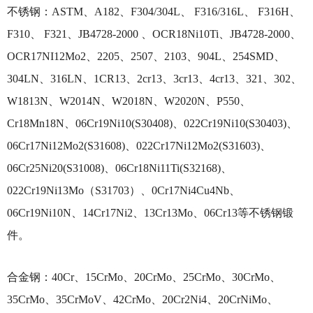
不锈钢：ASTM、A182、F304/304L、 F316/316L、 F316H、
F310、 F321、JB4728-2000 、OCR18Ni10Ti、JB4728-2000、
OCR17NI12Mo2、2205、2507、2103、904L、254SMD、
304LN、316LN、1CR13、2cr13、3cr13、4cr13、321、302、
W1813N、W2014N、W2018N、W2020N、P550、
Cr18Mn18N、06Cr19Ni10(S30408)、022Cr19Ni10(S30403)、
06Cr17Ni12Mo2(S31608)、022Cr17Ni12Mo2(S31603)、
06Cr25Ni20(S31008)、06Cr18Ni11Ti(S32168)、
022Cr19Ni13Mo（S31703）、0Cr17Ni4Cu4Nb、
06Cr19Ni10N、14Cr17Ni2、13Cr13Mo、06Cr13等不锈钢锻
件。
合金钢：40Cr、15CrMo、20CrMo、25CrMo、30CrMo、
35CrMo、35CrMoV、42CrMo、20Cr2Ni4、20CrNiMo、