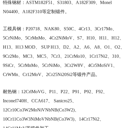
特殊钢材：ASTM182F51、S31803、A182F309、Monel
N04400、A182F310等定制锻件。
工模具钢：P20718、NAK80、S50C、4Cr13、3Cr17Mo、
5CrNiMo、5CrMnMo、4Cr2NiMoV、S7、H10、H11、H12、
H13、H13 MOD、 SUP H13、D2、A2、A6、A8、O1、O2、
9Cr2Mo、MC3、MC5、7Cr3、21CrMo10、1Cr17Ni2、310、
9SiCr、5CrMnMo、5CrNiMo、3Cr2W8V、4Cr5MoSiV1、
CrWMn、Cr12MoV、2Cr25Ni20Si2等锻件产品。
耐热钢：12CrlMoVG、P11、P22、P91、P92、F92、
InconeI740H、CCA617、 Sanicro25、
12Cr10Co3W2MoNiVNbNB(Co3W2)、
10Cr11Co3W3NiMoVNbNB(Co3W3)、14Cr17Ni2、