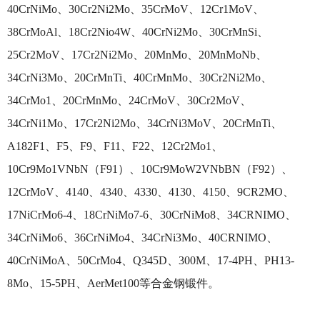
40CrNiMo、30Cr2Ni2Mo、35CrMoV、12Cr1MoV、
38CrMoAl、18Cr2Nio4W、40CrNi2Mo、30CrMnSi、
25Cr2MoV、17Cr2Ni2Mo、20MnMo、20MnMoNb、
34CrNi3Mo、20CrMnTi、40CrMnMo、30Cr2Ni2Mo、
34CrMo1、20CrMnMo、24CrMoV、30Cr2MoV、
34CrNi1Mo、17Cr2Ni2Mo、34CrNi3MoV、20CrMnTi、
A182F1、F5、F9、F11、F22、12Cr2Mo1、
10Cr9Mo1VNbN（F91）、10Cr9MoW2VNbBN（F92）、
12CrMoV、4140、4340、4330、4130、4150、9CR2MO、
17NiCrMo6-4、18CrNiMo7-6、30CrNiMo8、34CRNIMO、
34CrNiMo6、36CrNiMo4、34CrNi3Mo、40CRNIMO、
40CrNiMoA、50CrMo4、Q345D、300M、17-4PH、PH13-
8Mo、15-5PH、AerMet100等合金钢锻件。