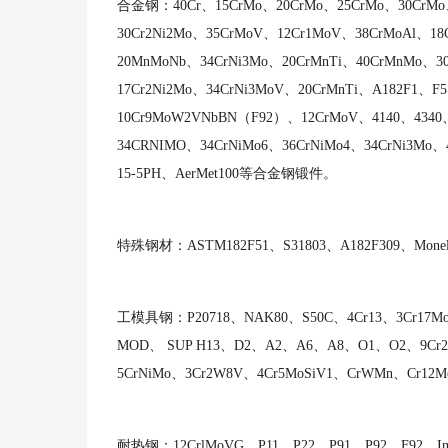
合金钢：
40Cr、15CrMo、20CrMo、25CrMo、30CrMo
30Cr2Ni2Mo、35CrMoV、12Cr1MoV、38CrMoAl、18
20MnMoNb、34CrNi3Mo、20CrMnTi、40CrMnMo、3
17Cr2Ni2Mo、34CrNi3MoV、20CrMnTi、A182F1、
10Cr9MoW2VNbBN（F92）、12CrMoV、4140、4340、
34CRNIMO、34CrNiMo6、36CrNiMo4、34CrNi3Mo
15-5PH、AerMet100等合金钢锻件。
特殊钢材：
ASTM182F51、S31803、A182F309、Mo
工模具钢：
P20718、NAK80、S50C、4Cr13、3Cr17
MOD、 SUP H13、D2、A2、A6、A8、O1、O2、9Cr2M
5CrNiMo、3Cr2W8V、4Cr5MoSiV1、CrWMn、Cr12
耐热钢：
12CrlMoVG、P11、P22、P91、P92、F92、Inc