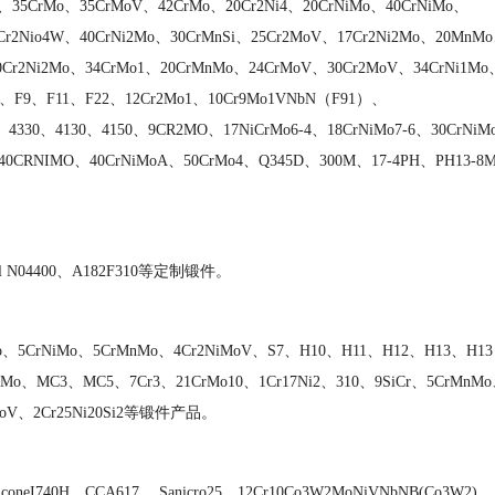
、35CrMo、35CrMoV、42CrMo、20Cr2Ni4、20CrNiMo、40CrNiMo、
Cr2Nio4W、40CrNi2Mo、30CrMnSi、25Cr2MoV、17Cr2Ni2Mo、20MnM
0Cr2Ni2Mo、34CrMo1、20CrMnMo、24CrMoV、30Cr2MoV、34CrNi1Mo
F5、F9、F11、F22、12Cr2Mo1、10Cr9Mo1VNbN（F91）、
4330、4130、4150、9CR2MO、17NiCrMo6-4、18CrNiMo7-6、30CrNiM
、40CRNIMO、40CrNiMoA、50CrMo4、Q345D、300M、17-4PH、PH13-8
nel N04400、A182F310等定制锻件。
Mo、5CrNiMo、5CrMnMo、4Cr2NiMoV、S7、H10、H11、H12、H13、H13
o、MC3、MC5、7Cr3、21CrMo10、1Cr17Ni2、310、9SiCr、5CrMnM
MoV、2Cr25Ni20Si2等锻件产品。
oneI740H、CCA617、 Sanicro25、12Cr10Co3W2MoNiVNbNB(Co3W2)、