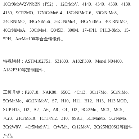
10Cr9MoW2VNbBN（F92）、12CrMoV、4140、4340、4330、4130、
4150、9CR2MO、17NiCrMo6-4、18CrNiMo7-6、30CrNiMo8、
34CRNIMO、34CrNiMo6、36CrNiMo4、34CrNi3Mo、40CRNIMO、
40CrNiMoA、50CrMo4、Q345D、300M、17-4PH、PH13-8Mo、15-
5PH、AerMet100等合金钢锻件。
特殊钢材：
ASTM182F51、S31803、A182F309、Monel N04400、
A182F310等定制锻件。
工模具钢：
P20718、NAK80、S50C、4Cr13、3Cr17Mo、5CrNiMo、
5CrMnMo、4Cr2NiMoV、S7、H10、H11、H12、H13、H13 MOD、
SUP H13、D2、A2、A6、A8、O1、O2、9Cr2Mo、MC3、MC5、
7Cr3、21CrMo10、1Cr17Ni2、310、9SiCr、5CrMnMo、5CrNiMo、
3Cr2W8V、4Cr5MoSiV1、CrWMn、Cr12MoV、2Cr25Ni20Si2等锻件
产品。