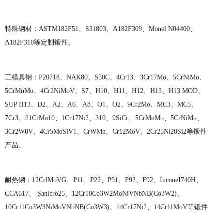
特殊钢材：
ASTM182F51、S31803、A182F309、Monel N04400、
A182F310等定制锻件。
工模具钢：
P20718、NAK80、S50C、4Cr13、3Cr17Mo、5CrNiMo、
5CrMnMo、4Cr2NiMoV、S7、H10、H11、H12、H13、H13 MOD、
SUP H13、D2、A2、A6、A8、O1、O2、9Cr2Mo、MC3、MC5、
7Cr3、21CrMo10、1Cr17Ni2、310、9SiCr、5CrMnMo、5CrNiMo、
3Cr2W8V、4Cr5MoSiV1、CrWMn、Cr12MoV、2Cr25Ni20Si2等锻件
产品。
耐热钢：
12CrlMoVG、P11、P22、P91、P92、F92、InconeI740H、
CCA617、 Sanicro25、12Cr10Co3W2MoNiVNbNB(Co3W2)、
10Cr11Co3W3NiMoVNbNB(Co3W3)、14Cr17Ni2、14Cr11MoV等锻件