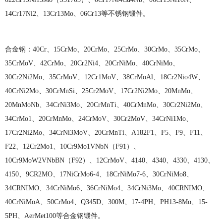
14Cr17Ni2、13Cr13Mo、06Cr13等不锈钢锻件。
合金钢：
40Cr、15CrMo、20CrMo、25CrMo、30CrMo、35CrMo、
35CrMoV、42CrMo、20Cr2Ni4、20CrNiMo、40CrNiMo、
30Cr2Ni2Mo、35CrMoV、12Cr1MoV、38CrMoAl、18Cr2Nio4W、
40CrNi2Mo、30CrMnSi、25Cr2MoV、17Cr2Ni2Mo、20MnMo、
20MnMoNb、34CrNi3Mo、20CrMnTi、40CrMnMo、30Cr2Ni2Mo、
34CrMo1、20CrMnMo、24CrMoV、30Cr2MoV、34CrNi1Mo、
17Cr2Ni2Mo、34CrNi3MoV、20CrMnTi、A182F1、F5、F9、F11、
F22、12Cr2Mo1、10Cr9Mo1VNbN（F91）、
10Cr9MoW2VNbBN（F92）、12CrMoV、4140、4340、4330、4130、
4150、9CR2MO、17NiCrMo6-4、18CrNiMo7-6、30CrNiMo8、
34CRNIMO、34CrNiMo6、36CrNiMo4、34CrNi3Mo、40CRNIMO、
40CrNiMoA、50CrMo4、Q345D、300M、17-4PH、PH13-8Mo、15-
5PH、AerMet100等合金钢锻件。