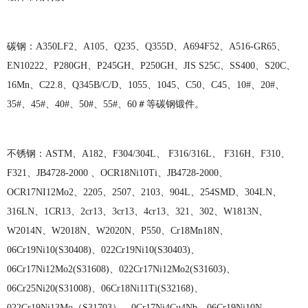
碳钢：
A350LF2、A105、Q235、Q355D、A694F52、A516-GR65、
EN10222、P280GH、P245GH、P250GH、JIS S25C、SS400、S20C、
16Mn、C22.8、Q345B/C/D、1055、1045、C50、C45、10#、20#、
35#、45#、40#、50#、55#、60＃等碳钢锻件。
不锈钢：
ASTM、A182、F304/304L、 F316/316L、 F316H、F310、
F321、JB4728-2000 、OCR18Ni10Ti、JB4728-2000、
OCR17NI12Mo2、2205、2507、2103、904L、254SMD、304LN、
316LN、1CR13、2cr13、3cr13、4cr13、321、302、W1813N、
W2014N、W2018N、W2020N、P550、Cr18Mn18N、
06Cr19Ni10(S30408)、022Cr19Ni10(S30403)、
06Cr17Ni12Mo2(S31608)、022Cr17Ni12Mo2(S31603)、
06Cr25Ni20(S31008)、06Cr18Ni11Ti(S32168)、
022Cr19Ni13Mo（S31703）、0Cr17Ni4Cu4Nb、06Cr19Ni10N、